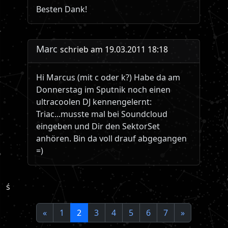
Besten Dank!
Marc
schrieb am 19.03.2011 18:18
Hi Marcus (mit c oder k?) Habe da am
Donnerstag im Sputnik noch einen
ultracoolen DJ kennengelernt:
Triac...musste mal bei Soundcloud
eingeben und Dir den SektorSet
anhören. Bin da voll drauf abgegangen
=)
ś
«
1
2
3
4
5
6
7
»