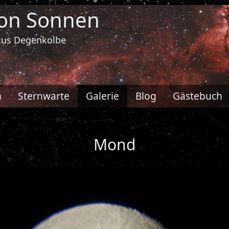
von Sonnen
rcus Degenkolbe
h
Sternwarte
Galerie
Blog
Gästebuch
Mond