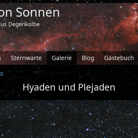
von Sonnen
rcus Degenkolbe
h
Sternwarte
Galerie
Blog
Gästebuch
en
Hyaden und Plejaden